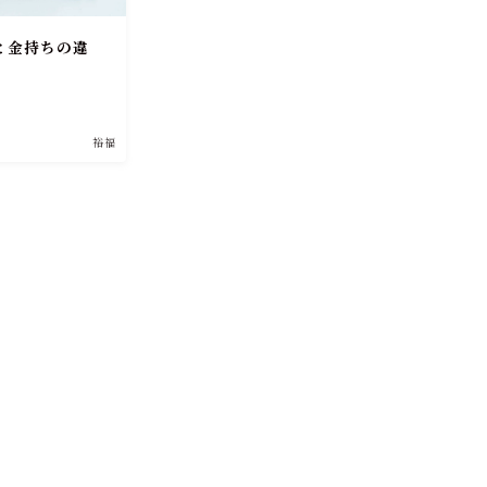
と金持ちの違
裕福