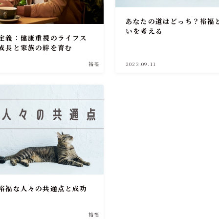
あなたの道はどっち？裕福
いを考える
定義：健康重視のライフス
成長と家族の絆を育む
裕福
2023.09.11
裕福な人々の共通点と成功
裕福